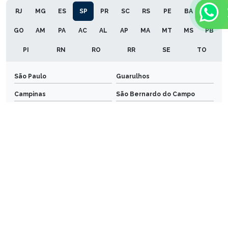
RJ
MG
ES
SP
PR
SC
RS
PE
BA
CE
GO
AM
PA
AC
AL
AP
MA
MT
MS
PB
PI
RN
RO
RR
SE
TO
São Paulo
Guarulhos
Campinas
São Bernardo do Campo
Santo André
Osasco
Sorocaba
Ribeirão Preto
São José dos Campos
São José do Rio Preto
Mogi das Cruzes
Jundiaí
Piracicaba
Santos
Mauá
Diadema
Carapicuíba
Bauru