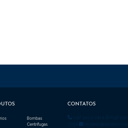
DUTOS
CONTATOS
(19) 3403-1414
(19) 991
rios
Bombas
3337
dositec@dositec.co
Centrífugas