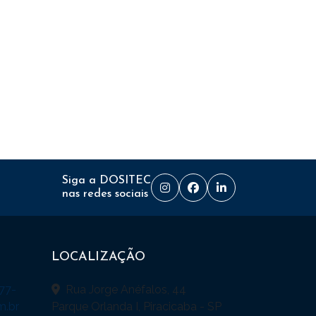
Siga a DOSITEC
nas redes sociais
LOCALIZAÇÃO
77-
Rua Jorge Anéfalos, 44
m.br
Parque Orlanda I, Piracicaba - SP