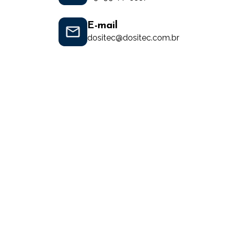
E-mail
dositec@dositec.com.br