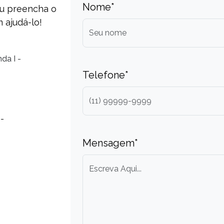
Nome*
ou preencha o
 ajudá-lo!
da I -
Telefone*
 -
Mensagem*