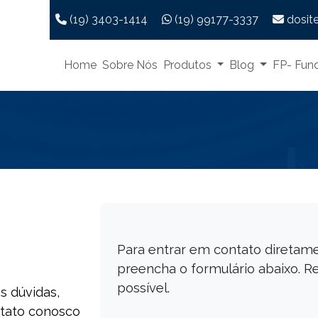
Telefone:
WhatsApp:
E-mail
(19) 3403-1414
(19) 99177-3337
dosit
Home
Sobre Nós
Produtos
Blog
FP- Fund
Para entrar em contato diretame
preencha o formulário abaixo. 
possível.
s dúvidas,
ntato conosco